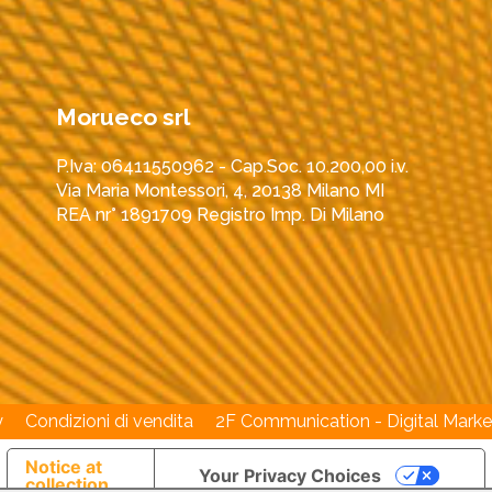
Morueco srl
P.Iva: 06411550962 - Cap.Soc. 10.200,00 i.v.
Via Maria Montessori, 4, 20138 Milano MI
REA nr° 1891709 Registro Imp. Di Milano
y
Condizioni di vendita
2F Communication - Digital Marke
Notice at
Your Privacy Choices
collection